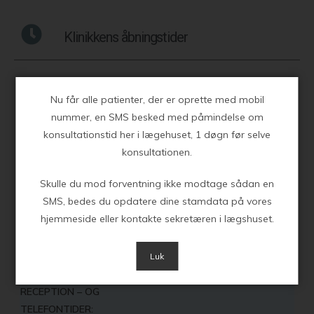
Klinikkens åbningstider
ÅBNINGSTIDER
Nu får alle patienter, der er oprette med mobil
nummer, en SMS besked med påmindelse om
Mandag
8.00 – 16.00
konsultationstid her i lægehuset, 1 døgn før selve
konsultationen.
Tirsdag
8.00 – 16.00
Onsdag
8.00 – 16.00
Skulle du mod forventning ikke modtage sådan en
SMS, bedes du opdatere dine stamdata på vores
Torsdag
8.00 – 16.00
hjemmeside eller kontakte sekretæren i lægshuset.
Fredag
8.00 – 16.00
Luk
RECEPTION – OG
TELEFONTIDER: