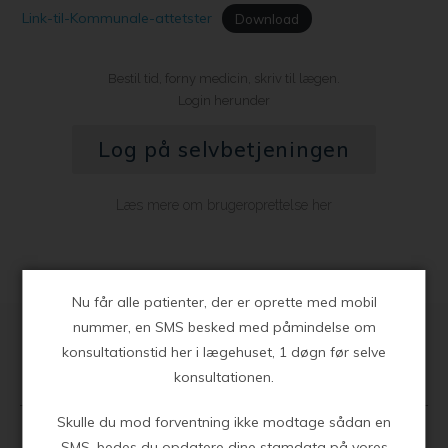
Link-til-Kommunale-attetster
Download
Bestil tid, forny medicin, skriv til lægen.
Login herunder
Log på selvbetjeningen
Læs mere om brugeroprettelse her
Nu får alle patienter, der er oprette med mobil
nummer, en SMS besked med påmindelse om
konsultationstid her i lægehuset, 1 døgn før selve
Klinikkens åbningstider
konsultationen.
Skulle du mod forventning ikke modtage sådan en
SMS, bedes du opdatere dine stamdata på vores