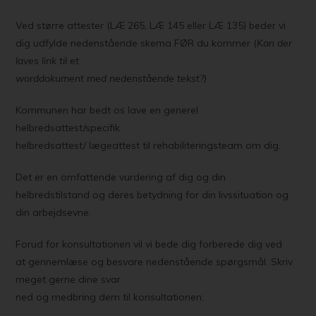
Ved større attester (LÆ 265, LÆ 145 eller LÆ 135) beder vi
dig udfylde nedenstående skema FØR du kommer (
Kan der
laves link til et
worddokument med nedenstående tekst?)
Kommunen har bedt os lave en generel
helbredsattest/specifik
helbredsattest/ lægeattest til rehabiliteringsteam om dig.
Det er en omfattende vurdering af dig og din
helbredstilstand og deres betydning for din livssituation og
din arbejdsevne.
Forud for konsultationen vil vi bede dig forberede dig ved
at gennemlæse og besvare nedenstående spørgsmål. Skriv
meget gerne dine svar
ned og medbring dem til konsultationen: