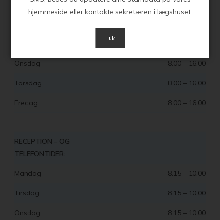
ÅBNINGSTIDER
hjemmeside eller kontakte sekretæren i lægshuset.
Mandag
8.00 – 16.00
Luk
Tirsdag
8.00 – 16.00
Onsdag
8.00 – 16.00
Torsdag
8.00 – 16.00
Fredag
8.00 – 16.00
RECEPTION – OG
TELEFONTIDER:
Mandag
8.15 – 10.00
Tirsdag
8.15 – 10.00
Onsdag
8.15 – 10.00