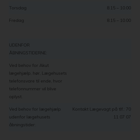
Torsdag
8.15 – 10.00
Fredag
8.15 – 10.00
UDENFOR
ÅBNINGSTIDERNE:
Ved behov for Akut
lægehjælp, hør, Lægehusets
telefonsvare til ende, hvor
telefonnummer vil blive
oplyst.
Ved behov for lægehjælp
Kontakt Lægevagt på tlf.: 70
udenfor lægehusets
11 07 07
åbningstider: