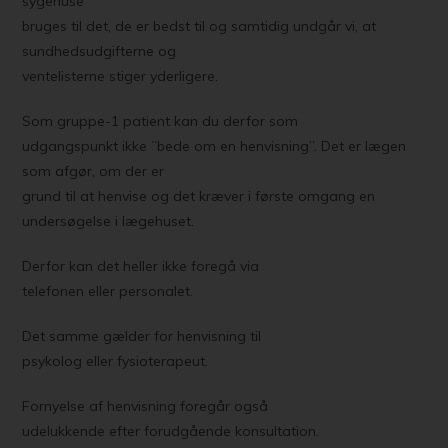
sygehuse
bruges til det, de er bedst til og samtidig undgår vi, at
sundhedsudgifterne og
ventelisterne stiger yderligere.
Som gruppe-1 patient kan du derfor som
udgangspunkt ikke ”bede om en henvisning”. Det er lægen
som afgør, om der er
grund til at henvise og det kræver i første omgang en
undersøgelse i lægehuset.
Derfor kan det heller ikke foregå via
telefonen eller personalet.
Det samme gælder for henvisning til
psykolog eller fysioterapeut.
Fornyelse af henvisning foregår også
udelukkende efter forudgående konsultation.