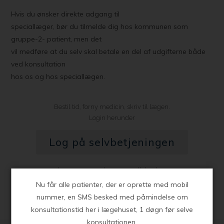
Hvis du ønsker direkte adgang til
speciallæger, bør du tilmelde dig hos kommunen som
gruppe-2- patient, men det
vil medføre at du selv skal betale en del af udgifterne både
ved konsultation
hos os og hos speciallægen.
Bestil tid, forny medicin, skriv til lægen.
Login herunder
Log på selvbetjeningen
Læs mere om brugeroprettelse her
Nu får alle patienter, der er oprette med mobil
nummer, en SMS besked med påmindelse om
konsultationstid her i lægehuset, 1 døgn før selve
konsultationen.