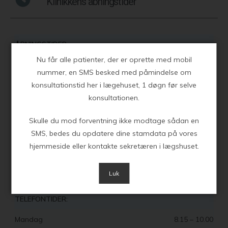
Klinikkens åbningstider
ÅBNINGSTIDER
Nu får alle patienter, der er oprette med mobil
Mandag
8.00 – 16.00
nummer, en SMS besked med påmindelse om
konsultationstid her i lægehuset, 1 døgn før selve
Tirsdag
8.00 – 16.00
konsultationen.
Onsdag
8.00 – 16.00
Skulle du mod forventning ikke modtage sådan en
Torsdag
8.00 – 16.00
SMS, bedes du opdatere dine stamdata på vores
hjemmeside eller kontakte sekretæren i lægshuset.
Fredag
8.00 – 16.00
Luk
RECEPTION – OG
TELEFONTIDER:
Mandag
8.15 – 10.00