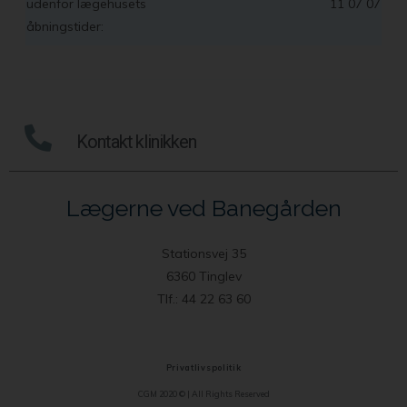
udenfor lægehusets
11 07 07
åbningstider:
Kontakt klinikken
Lægerne ved Banegården
Stationsvej 35
6360 Tinglev
Tlf.: 44 22 63 60
Privatlivspolitik
CGM 2020 ©​ | All Rights Reserved