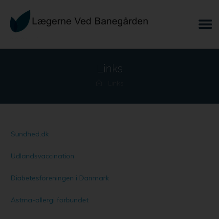
Links
Links
Sundhed.dk
Udlandsvaccination
Diabetesforeningen i Danmark
Astma-allergi forbundet