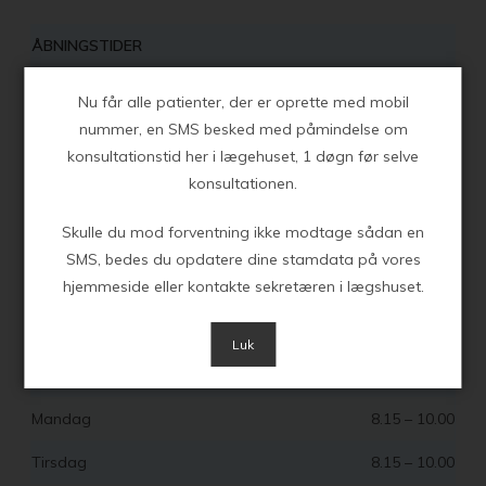
ÅBNINGSTIDER
Mandag
8.00 – 16.00
Nu får alle patienter, der er oprette med mobil
nummer, en SMS besked med påmindelse om
Tirsdag
8.00 – 16.00
konsultationstid her i lægehuset, 1 døgn før selve
Onsdag
8.00 – 16.00
konsultationen.
Torsdag
8.00 – 16.00
Skulle du mod forventning ikke modtage sådan en
SMS, bedes du opdatere dine stamdata på vores
Fredag
8.00 – 16.00
hjemmeside eller kontakte sekretæren i lægshuset.
Luk
RECEPTION – OG
TELEFONTIDER:
Mandag
8.15 – 10.00
Tirsdag
8.15 – 10.00