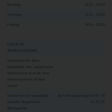
Onsdag
8.15 – 10.00
Torsdag
8.15 – 10.00
Fredag
8.15 – 10.00
UDENFOR
ÅBNINGSTIDERNE:
Ved behov for Akut
lægehjælp, hør, Lægehusets
telefonsvare til ende, hvor
telefonnummer vil blive
oplyst.
Ved behov for lægehjælp
Kontakt Lægevagt på tlf.: 70
udenfor lægehusets
11 07 07
åbningstider: